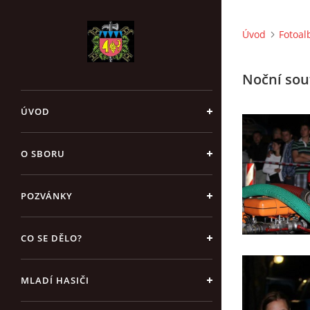
Úvod
Fotoa
Noční sou
ÚVOD
O SBORU
POZVÁNKY
CO SE DĚLO?
MLADÍ HASIČI