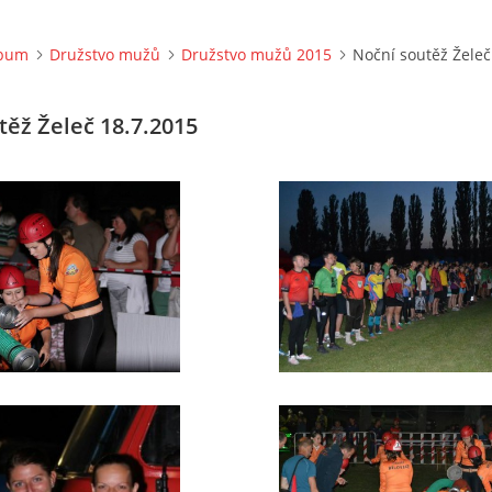
lbum
Družstvo mužů
Družstvo mužů 2015
Noční soutěž Želeč
těž Želeč 18.7.2015