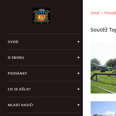
Úvod
Fotoa
Soutěž To
ÚVOD
O SBORU
POZVÁNKY
CO SE DĚLO?
MLADÍ HASIČI