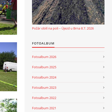
Požár obilí na poli – Újezd u Brna 8.7. 2026
FOTOALBUM
Fotoalbum 2026
Fotoalbum 2025
Fotoalbum 2024
Fotoalbum 2023
Fotoalbum 2022
Fotoalbum 2021