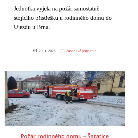
Jednotka vyjela na požár samostatně
DRUŽSTVO MUŽŮ
stojícího přístřešku u rodinného domu do
Újezdu u Brna.
KONTAKT
VÝROČNÍ ZPRÁVY
29. 1. 2026
Zásahová jednotka
DOTACE POSKYTNUTÁ Z ROZPOČTU JIHOMORAVSKÉHO
KRAJE
JEDNOTNÝ SYSTÉM VAROVÁNÍ A VYROZUMĚNÍ
OBYVATELSTVA ČR
VÝBOR SDH
Požár rodinného domu – Šaratice
KALENDÁŘ SDH