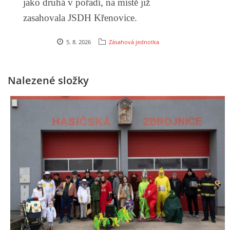
jako druhá v pořadí, na místě již
zasahovala JSDH Křenovice.
5. 8. 2026
Zásahová jednotka
Nalezené složky