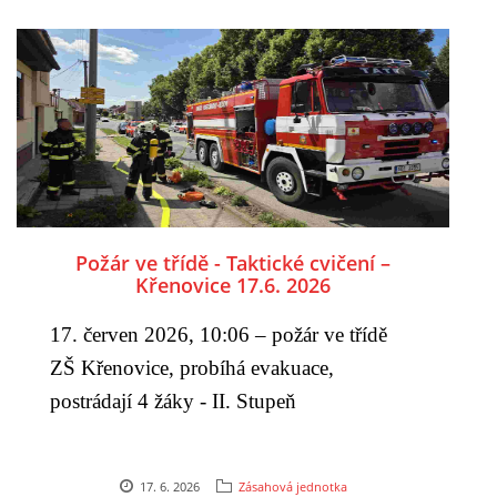
Požár ve třídě - Taktické cvičení –
Křenovice 17.6. 2026
17. červen 2026, 10:06 – požár ve třídě
ZŠ Křenovice, probíhá evakuace,
postrádají 4 žáky - II. Stupeň
17. 6. 2026
Zásahová jednotka