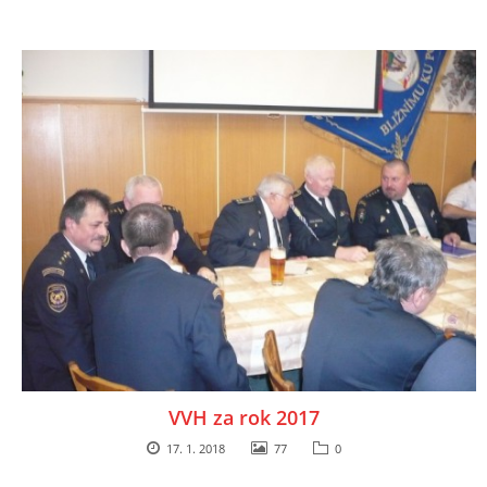
VVH za rok 2017
17. 1. 2018
77
0