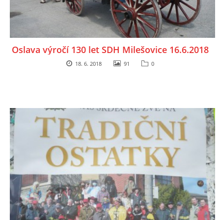
Oslava výročí 130 let SDH Milešovice 16.6.2018
18. 6. 2018
91
0