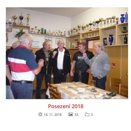
Posezení 2018
14. 11. 2018
33
0