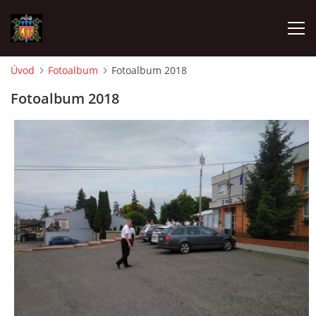
Úvod
Fotoalbum
Fotoalbum 2018
ÚVOD
Fotoalbum 2018
O SBORU
POZVÁNKY
CO SE DĚLO?
MLADÍ HASIČI
ZÁSAHOVÁ JEDNOTKA