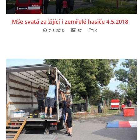
Mše svatá za žijící i zemřelé hasiče 4.5.2018
7. 5. 2018
57
0
© 2026 eStránky.cz
|
Aktualizováno: 5. 8. 2026