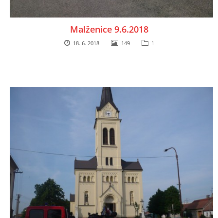
DRUŽSTVO MUŽŮ
Malženice 9.6.2018
18. 6. 2018
149
1
KONTAKT
VÝROČNÍ ZPRÁVY
DOTACE POSKYTNUTÁ Z ROZPOČTU JIHOMORAVSKÉHO
KRAJE
JEDNOTNÝ SYSTÉM VAROVÁNÍ A VYROZUMĚNÍ
OBYVATELSTVA ČR
VÝBOR SDH
KALENDÁŘ SDH