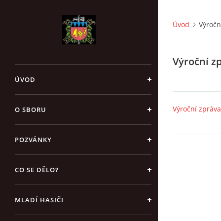
Úvod
Výročn
Výroční z
ÚVOD
Výroční zpráv
O SBORU
POZVÁNKY
CO SE DĚLO?
MLADÍ HASIČI