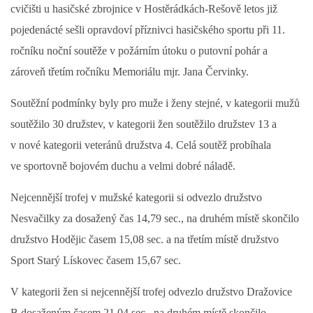
cvičišti u hasičské zbrojnice v Hostěrádkách-Rešově letos již
DRUŽSTVO MUŽŮ
pojedenácté sešli opravdoví příznivci hasičského sportu při 11.
ročníku noční soutěže v požárním útoku o putovní pohár a
KONTAKT
zároveň třetím ročníku Memoriálu mjr. Jana Červinky.
Soutěžní podmínky byly pro muže i ženy stejné, v kategorii mužů
VÝROČNÍ ZPRÁVY
soutěžilo 30 družstev, v kategorii žen soutěžilo družstev 13 a
v nové kategorii veteránů družstva 4. Celá soutěž probíhala
DOTACE POSKYTNUTÁ Z ROZPOČTU JIHOMORAVSKÉHO
ve sportovně bojovém duchu a velmi dobré náladě.
KRAJE
Nejcennější trofej v mužské kategorii si odvezlo družstvo
JEDNOTNÝ SYSTÉM VAROVÁNÍ A VYROZUMĚNÍ
Nesvačilky za dosažený čas 14,79 sec., na druhém místě skončilo
OBYVATELSTVA ČR
družstvo Hodějic časem 15,08 sec. a na třetím místě družstvo
Sport Starý Lískovec časem 15,67 sec.
VÝBOR SDH
V kategorii žen si nejcennější trofej odvezlo družstvo Dražovice
KALENDÁŘ SDH
B dosaženým časem 21,04 sec., na druhém místě skončilo