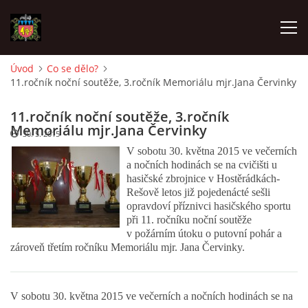
Úvod
Co se dělo?
11.ročník noční soutěže, 3.ročník Memoriálu mjr.Jana Červinky
ÚVOD
11.ročník noční soutěže, 3.ročník
O SBORU
Memoriálu mjr.Jana Červinky
30. 5. 2015
V sobotu 30. května 2015 ve večerních
a nočních hodinách se na cvičišti u
POZVÁNKY
hasičské zbrojnice v Hostěrádkách-
Rešově letos již pojedenácté sešli
opravdoví příznivci hasičského sportu
CO SE DĚLO?
při 11. ročníku noční soutěže
v požárním útoku o putovní pohár a
zároveň třetím ročníku Memoriálu mjr. Jana Červinky.
MLADÍ HASIČI
ZÁSAHOVÁ JEDNOTKA
V sobotu 30. května 2015 ve večerních a nočních hodinách se na