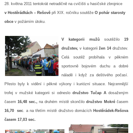
28. května 2011 tentokrát netradičně na cvičišti u hasičské zbrojnice
DRUŽSTVO MUŽŮ
v Hostěrádkách – Rešově
při XIX. ročníku soutěže
O pohár starosty
obce
v požárním útoku.
KONTAKT
V kategorii mužů
soutěžilo
19
VÝROČNÍ ZPRÁVY
družstev,
v kategorii
žen 14
družstev.
Celá soutěž probíhala v pěkném
DOTACE POSKYTNUTÁ Z ROZPOČTU JIHOMORAVSKÉHO
sportovně bojovém duchu a dobré
KRAJE
náladě i když za deštivého počasí.
Přesto byly k vidění i pěkné výkony i kuriózní situace. Nejcennější
JEDNOTNÝ SYSTÉM VAROVÁNÍ A VYROZUMĚNÍ
trofej v mužské kategorii si odneslo
družstvo Tučap A
dosaženým
OBYVATELSTVA ČR
časem
16,48 sec.,
na druhém místě skončilo
družstvo Mokré
časem
16,70
sec
. a na třetím místě družstvo domácích
Hostěrádek-Rešova
VÝBOR SDH
časem 17,03 sec.
KALENDÁŘ SDH