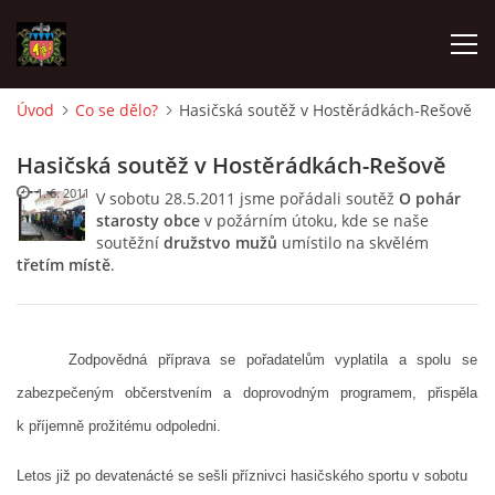
Úvod
Co se dělo?
Hasičská soutěž v Hostěrádkách-Rešově
ÚVOD
Hasičská soutěž v Hostěrádkách-Rešově
1. 6. 2011
V sobotu 28.5.2011 jsme pořádali soutěž
O pohár
O SBORU
starosty obce
v požárním útoku, kde se naše
soutěžní
družstvo mužů
umístilo na skvělém
třetím místě
.
POZVÁNKY
CO SE DĚLO?
Zodpovědná příprava se pořadatelům vyplatila a spolu se
zabezpečeným občerstvením a doprovodným programem, přispěla
MLADÍ HASIČI
k příjemně prožitému odpoledni.
ZÁSAHOVÁ JEDNOTKA
Letos již po devatenácté se sešli příznivci hasičského sportu v sobotu