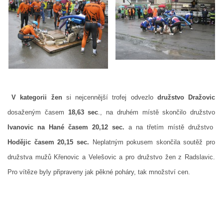
V kategorii žen
si nejcennější trofej odvezlo
družstvo Dražovic
dosaženým časem
18,63 sec
., na druhém místě skončilo družstvo
© 2026 eStránky.cz
|
Aktualizováno: 5. 8. 2026
Ivanovic na Hané časem 20,12 sec.
a na třetím místě družstvo
Hodějic časem 20,15 sec.
Neplatným pokusem skončila soutěž pro
družstva mužů Křenovic a Velešovic a pro družstvo žen z Radslavic.
Pro vítěze byly připraveny jak pěkné poháry, tak množství cen.