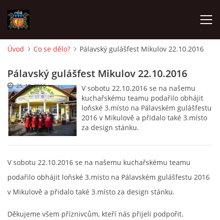
Úvod
Co se dělo?
Pálavský gulášfest Mikulov 22.10.2016
ÚVOD
Pálavský gulášfest Mikulov 22.10.2016
25. 10. 2016
V sobotu 22.10.2016 se na našemu
O SBORU
kuchařskému teamu podařilo obhájit
loňské 3.místo na Pálavském gulášfestu
2016 v Mikulově a přidalo také 3.místo
POZVÁNKY
za design stánku.
CO SE DĚLO?
V sobotu 22.10.2016 se na našemu kuchařskému teamu
podařilo obhájit loňské 3.místo na Pálavském gulášfestu 2016
MLADÍ HASIČI
v Mikulově a přidalo také 3.místo za design stánku.
ZÁSAHOVÁ JEDNOTKA
Děkujeme všem příznivcům, kteří nás přijeli podpořit.