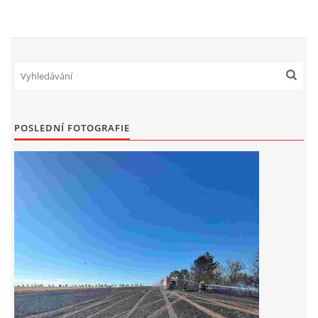
DRUŽSTVO MUŽŮ
KONTAKT
VÝROČNÍ ZPRÁVY
POSLEDNÍ FOTOGRAFIE
DOTACE POSKYTNUTÁ Z ROZPOČTU JIHOMORAVSKÉHO
KRAJE
JEDNOTNÝ SYSTÉM VAROVÁNÍ A VYROZUMĚNÍ
OBYVATELSTVA ČR
VÝBOR SDH
KALENDÁŘ SDH