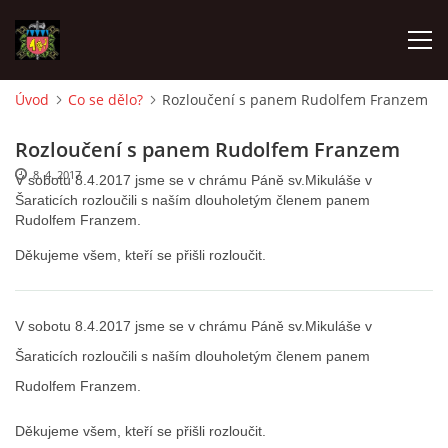
Úvod
Co se dělo?
Rozloučení s panem Rudolfem Franzem
ÚVOD
Rozloučení s panem Rudolfem Franzem
8. 4. 2017
V sobotu 8.4.2017 jsme se v chrámu Páně sv.Mikuláše v
O SBORU
Šaraticích rozloučili s naším dlouholetým členem panem
Rudolfem Franzem.
POZVÁNKY
Děkujeme všem, kteří se přišli rozloučit.
CO SE DĚLO?
V sobotu 8.4.2017 jsme se v chrámu Páně sv.Mikuláše v
Šaraticích rozloučili s naším dlouholetým členem panem
MLADÍ HASIČI
Rudolfem Franzem.
ZÁSAHOVÁ JEDNOTKA
Děkujeme všem, kteří se přišli rozloučit.