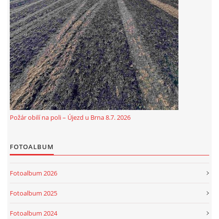
© 2026 eStránky.cz
|
Aktualizováno: 5. 8. 2026
Požár obilí na poli – Újezd u Brna 8.7. 2026
FOTOALBUM
Fotoalbum 2026
Fotoalbum 2025
Fotoalbum 2024