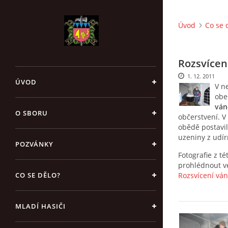
Úvod
Co se 
Rozsvícen
1. 12. 2011
ÚVOD
V n
obec
ván
O SBORU
občerstvení. V
obědě postavil
uzeniny z udír
POZVÁNKY
Fotografie z t
prohlédnout ve
CO SE DĚLO?
Rozsvícení vá
MLADÍ HASIČI