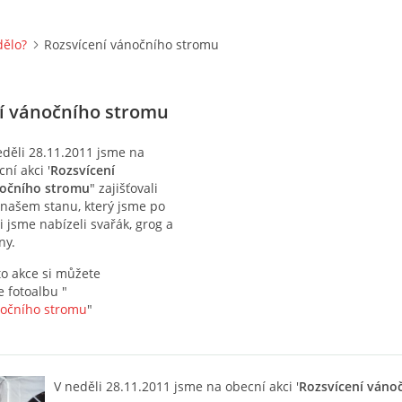
dělo?
Rozsvícení vánočního stromu
í vánočního stromu
eděli 28.11.2011 jsme na
ní akci '
Rozsvícení
očního stromu
" zajišťovali
 našem stanu, který jsme po
i jsme nabízeli svařák, grog a
ny.
éto akce si můžete
 fotoalbu "
nočního stromu
"
V neděli 28.11.2011 jsme na obecní akci '
Rozsvícení váno