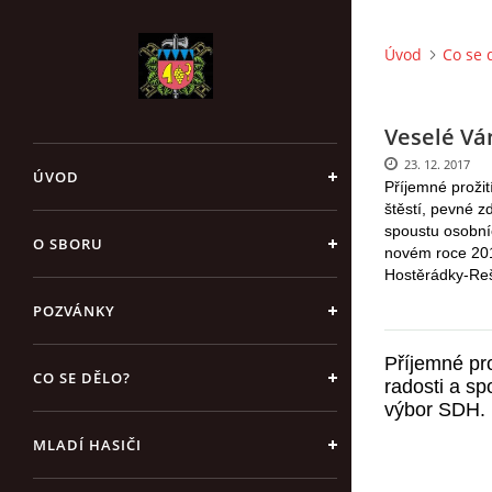
Úvod
Co se 
Veselé Vá
23. 12. 2017
ÚVOD
Příjemné proži
štěstí, pevné z
spoustu osobní
O SBORU
novém roce 20
Hostěrádky-Re
POZVÁNKY
Příjemné pro
CO SE DĚLO?
radosti a s
výbor
SDH.
MLADÍ HASIČI