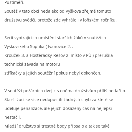
Pustiměři.
Soutěž v této obci nedaleko od Vyškova zřejmě tomuto
DRUŽSTVO MUŽŮ
družstvu svědčí, protože zde vyhrálo i v loňském ročníku.
KONTAKT
Sérii vynikajících umístění starších žáků v soutěžích
Vyškovského Soptíka ( Ivanovice 2. ,
VÝROČNÍ ZPRÁVY
Kroužek 3. a Hostěrádky-Rešov 2. místo v PÚ ) přerušila
technická závada na motoru
DOTACE POSKYTNUTÁ Z ROZPOČTU JIHOMORAVSKÉHO
KRAJE
stříkačky a jejich soutěžní pokus nebyl dokončen.
JEDNOTNÝ SYSTÉM VAROVÁNÍ A VYROZUMĚNÍ
V soutěži požárních dvojic s oběma družstvům příliš nedařilo.
OBYVATELSTVA ČR
Starší žáci se sice nedopustili žádných chyb za které se
uděluje penalizace, ale jejich dosažený čas na nejlepší
VÝBOR SDH
nestačil.
Mladší družstvo si trestné body připsalo a tak se také
KALENDÁŘ SDH