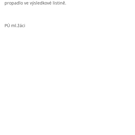
propadlo ve výsledkové listině.
PÚ ml.žáci
© 2026 eStránky.cz
|
Aktualizováno: 5. 8. 2026