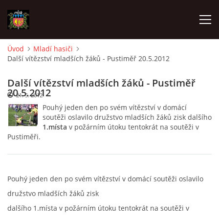
Úvod
Mladí hasiči
Další vítězství mladších žáků - Pustiměř 20.5.2012
ÚVOD
Další vítězství mladších žáků - Pustiměř
O SBORU
20.5.2012
21. 5. 2012
Pouhý jeden den po svém vítězství v domácí
soutěži oslavilo družstvo mladších žáků zisk dalšího
POZVÁNKY
1.místa
v požárním útoku tentokrát na soutěži v
Pustiměři.
CO SE DĚLO?
MLADÍ HASIČI
Pouhý jeden den po svém vítězství v domácí soutěži oslavilo
družstvo mladších žáků zisk
dalšího 1.místa v požárním útoku tentokrát na soutěži v
ZÁSAHOVÁ JEDNOTKA