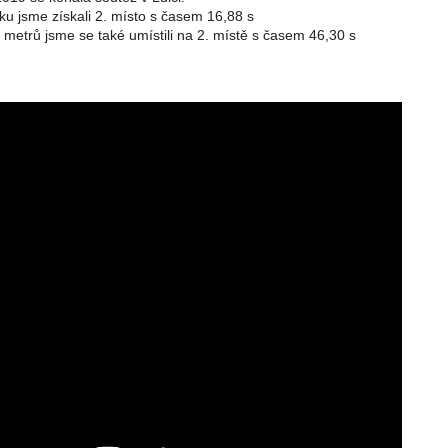
u jsme získali 2. místo s časem 16,88 s
 metrů jsme se také umístili na 2. místě s časem 46,30 s