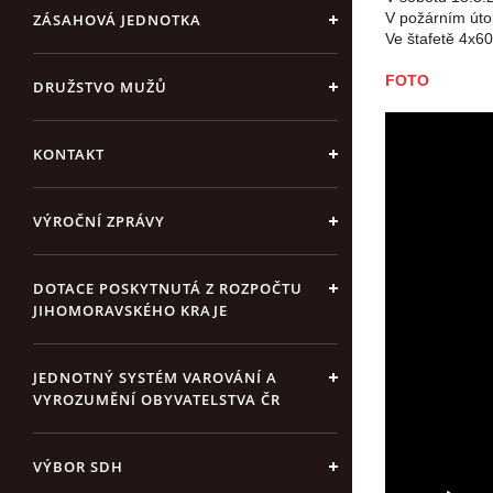
V požárním útok
ZÁSAHOVÁ JEDNOTKA
Ve štafetě 4x60
FOTO
DRUŽSTVO MUŽŮ
KONTAKT
VÝROČNÍ ZPRÁVY
DOTACE POSKYTNUTÁ Z ROZPOČTU
JIHOMORAVSKÉHO KRAJE
JEDNOTNÝ SYSTÉM VAROVÁNÍ A
VYROZUMĚNÍ OBYVATELSTVA ČR
VÝBOR SDH