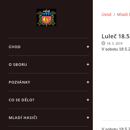
Úvod
Mladí 
Luleč 18.5
18. 5. 2019
ÚVOD
V sobotu 18.5.2
O SBORU
POZVÁNKY
CO SE DĚLO?
MLADÍ HASIČI
V sobotu 18.5.2