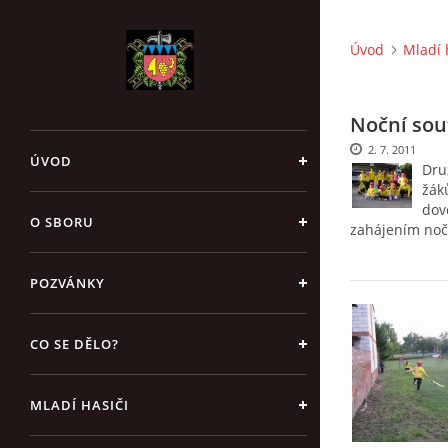
Úvod
Mladí 
Noční sou
2. 7. 2011
ÚVOD
Dru
žák
dov
O SBORU
zahájením noč
POZVÁNKY
CO SE DĚLO?
MLADÍ HASIČI