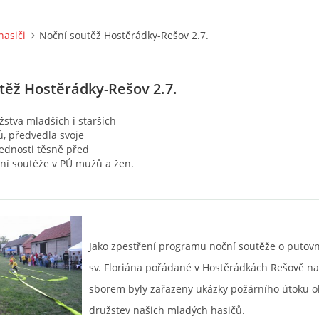
hasiči
Noční soutěž Hostěrádky-Rešov 2.7.
těž Hostěrádky-Rešov 2.7.
žstva mladších i starších
ů, předvedla svoje
ednosti těsně před
ní soutěže v PÚ mužů a žen.
Jako zpestření programu noční soutěže o putov
sv. Floriána pořádané v Hostěrádkách Rešově n
sborem byly zařazeny ukázky požárního útoku 
družstev našich mladých hasičů.