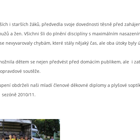
ích i starších žáků, předvedla svoje dovednosti těsně před zaháje
užů a žen. Všichni šli do plnění disciplíny s maximálním nasazení
se nevyvarovaly chybám, které stály nějaký čas, ale oba útoky byly
možnila dětem se nejen předvést před domácím publikem, ale i zat
opravdové soutěže.
pení obdrželi naši mladí členové děkovné diplomy a plyšové soptí
v sezóně 2010/11.