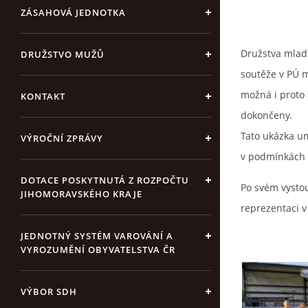
ZÁSAHOVÁ JEDNOTKA
Družstva mladš
DRUŽSTVO MUŽŮ
soutěže v PÚ m
možná i proto 
KONTAKT
dokončeny.
Tato ukázka u
VÝROČNÍ ZPRÁVY
v podmínkách 
DOTACE POSKYTNUTÁ Z ROZPOČTU
Po svém vystou
JIHOMORAVSKÉHO KRAJE
reprezentaci 
JEDNOTNÝ SYSTÉM VAROVÁNÍ A
VYROZUMĚNÍ OBYVATELSTVA ČR
VÝBOR SDH