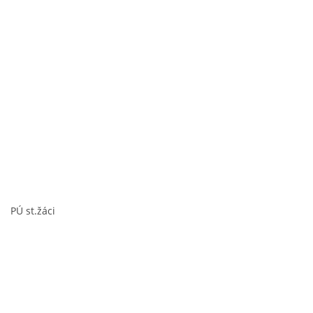
PÚ st.žáci