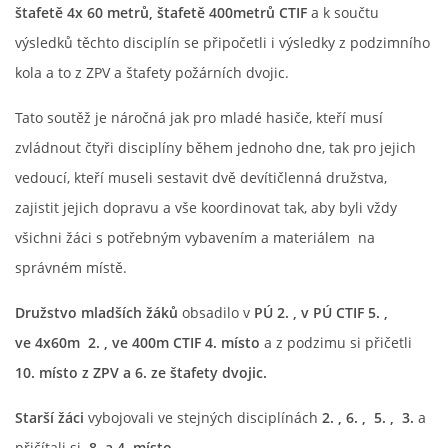
štafetě 4x 60 metrů, štafetě 400metrů CTIF
a k součtu
DRUŽSTVO MUŽŮ
výsledků těchto disciplín se připočetli i výsledky z podzimního
kola a to z ZPV a štafety požárních dvojic.
KONTAKT
Tato soutěž je náročná jak pro mladé hasiče, kteří musí
zvládnout čtyři disciplíny během jednoho dne, tak pro jejich
VÝROČNÍ ZPRÁVY
vedoucí, kteří museli sestavit dvě devítičlenná družstva,
zajistit jejich dopravu a vše koordinovat tak, aby byli vždy
DOTACE POSKYTNUTÁ Z ROZPOČTU JIHOMORAVSKÉHO
všichni žáci s potřebným vybavením a materiálem
na
KRAJE
správném místě.
JEDNOTNÝ SYSTÉM VAROVÁNÍ A VYROZUMĚNÍ
Družstvo mladších žáků
obsadilo v
PÚ 2. , v PÚ CTIF 5. ,
OBYVATELSTVA ČR
ve 4x60m
2. , ve 400m CTIF 4. místo
a z podzimu si přičetli
10. místo z ZPV a 6. ze štafety dvojic.
VÝBOR SDH
Starší žáci
vybojovali ve stejných disciplínách
2. , 6. ,
5. ,
3.
a
KALENDÁŘ SDH
přičítali si
8. a 4. místo.