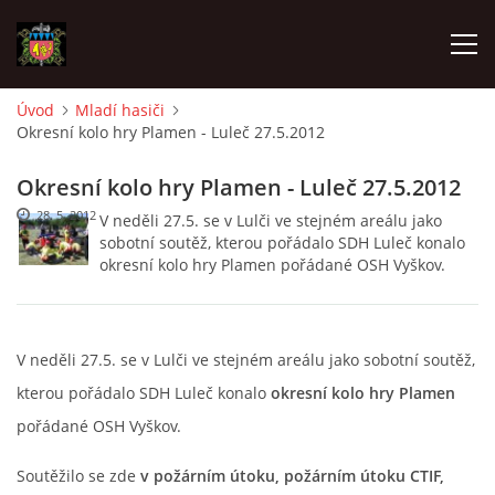
Úvod
Mladí hasiči
Okresní kolo hry Plamen - Luleč 27.5.2012
ÚVOD
Okresní kolo hry Plamen - Luleč 27.5.2012
O SBORU
28. 5. 2012
V neděli 27.5. se v Lulči ve stejném areálu jako
sobotní soutěž, kterou pořádalo SDH Luleč konalo
okresní kolo hry Plamen pořádané OSH Vyškov.
POZVÁNKY
CO SE DĚLO?
V neděli 27.5. se v Lulči ve stejném areálu jako sobotní soutěž,
kterou pořádalo SDH Luleč konalo
okresní kolo hry Plamen
MLADÍ HASIČI
pořádané OSH Vyškov.
ZÁSAHOVÁ JEDNOTKA
Soutěžilo se zde
v požárním útoku, požárním útoku CTIF,