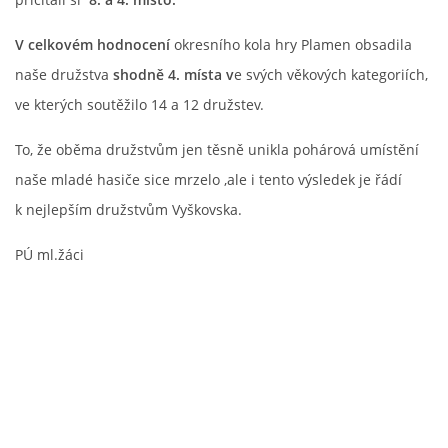
V celkovém hodnocení
okresního kola hry Plamen obsadila
naše družstva
shodně 4. místa v
e svých věkových kategoriích,
ve kterých soutěžilo 14 a 12 družstev.
To, že oběma družstvům jen těsně unikla pohárová umístění
naše mladé hasiče sice mrzelo ,ale i tento výsledek je řádí
k nejlepším družstvům Vyškovska.
© 2026 eStránky.cz
|
Aktualizováno: 5. 8. 2026
PÚ ml.žáci