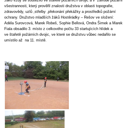
Jako vždy se soutěžilo ve štafetě požárních dvojic a v závodě požární
všestrannosti, který prověřil znalosti družstva v oblasti topografie,
DRUŽSTVO MUŽŮ
zdravovědy, uzlů ,střelby ,překonání překážky a prostředků požární
ochrany.
Družstvo mladších žáků Hostěrádky – Rešov ve složení:
Adéla Surovcová, Marek Robeš, Sophie Bellová, Ondra Šimek a Marek
KONTAKT
Fiala obsadilo 3. místo z celkového počtu 33 startujících hlídek a
ve
štafetě požárních dvojic, ve které se družstvu vůbec nedařilo se
umístilo až na 11. místě.
VÝROČNÍ ZPRÁVY
DOTACE POSKYTNUTÁ Z ROZPOČTU JIHOMORAVSKÉHO
KRAJE
JEDNOTNÝ SYSTÉM VAROVÁNÍ A VYROZUMĚNÍ
OBYVATELSTVA ČR
VÝBOR SDH
KALENDÁŘ SDH