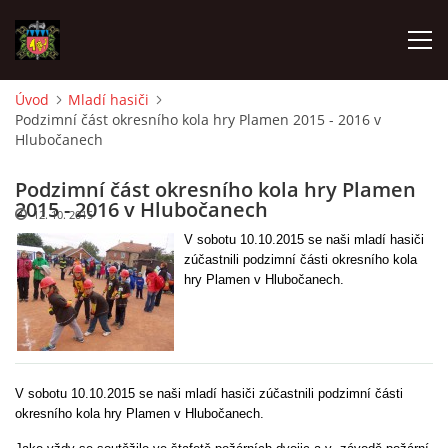
Úvod
Mladí hasiči
Podzimní část okresního kola hry Plamen 2015 - 2016 v
ÚVOD
Hlubočanech
O SBORU
Podzimní část okresního kola hry Plamen
2015 - 2016 v Hlubočanech
12. 10. 2015
V sobotu 10.10.2015 se naši mladí hasiči
POZVÁNKY
zúčastnili podzimní části okresního kola
hry Plamen v Hlubočanech.
CO SE DĚLO?
MLADÍ HASIČI
V sobotu 10.10.2015 se naši mladí hasiči zúčastnili podzimní části
okresního kola hry Plamen v Hlubočanech.
ZÁSAHOVÁ JEDNOTKA