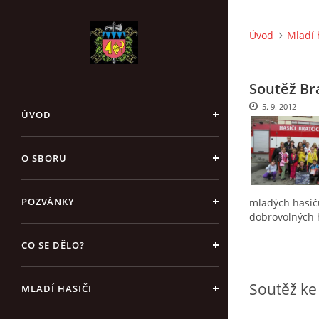
Úvod
Mladí 
Soutěž Bra
5. 9. 2012
ÚVOD
O SBORU
POZVÁNKY
mladých hasič
dobrovolných h
CO SE DĚLO?
Soutěž ke
MLADÍ HASIČI