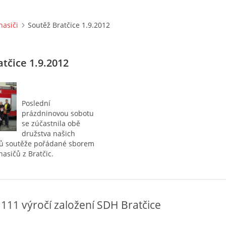
hasiči
Soutěž Bratčice 1.9.2012
tčice 1.9.2012
Poslední
prázdninovou sobotu
se zúčastnila obě
družstva našich
ů soutěže pořádané sborem
asičů z Bratčic.
 111 výročí založení SDH Bratčice