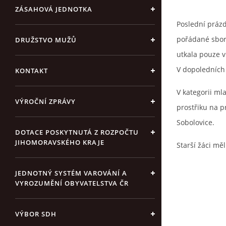
ZÁSAHOVÁ JEDNOTKA
Poslední práz
pořádané sbore
DRUŽSTVO MUŽŮ
utkala pouze v
V dopoledních 
KONTAKT
V kategorii ml
VÝROČNÍ ZPRÁVY
prostřiku na 
Sobolovice.
DOTACE POSKYTNUTÁ Z ROZPOČTU
JIHOMORAVSKÉHO KRAJE
Starší žáci mě
JEDNOTNÝ SYSTÉM VAROVÁNÍ A
VYROZUMĚNÍ OBYVATELSTVA ČR
VÝBOR SDH