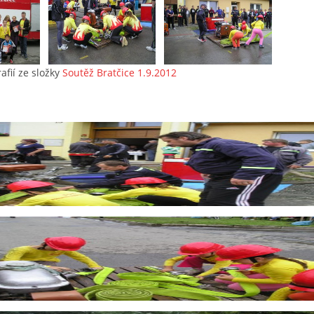
afií ze složky
Soutěž Bratčice 1.9.2012