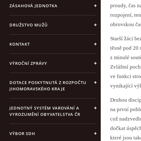
proudy, čas n
ZÁSAHOVÁ JEDNOTKA
rozpojení, te
obrovskou čas
DRUŽSTVO MUŽŮ
Starší žáci b
KONTAKT
těsně pod 20 s
z minulé sout
VÝROČNÍ ZPRÁVY
Zvláštní poch
ve funkci str
DOTACE POSKYTNUTÁ Z ROZPOČTU
vynikající vý
JIHOMORAVSKÉHO KRAJE
Druhou discip
JEDNOTNÝ SYSTÉM VAROVÁNÍ A
na první pohl
VYROZUMĚNÍ OBYVATELSTVA ČR
což nadzvedlo
dočkat úspěch
VÝBOR SDH
které jsou t