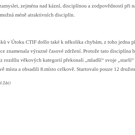
zamyslet, zejména nad kázní, disciplínou a zodpovědností při 
 možná méně atraktivních disciplín.
ků v Útoku CTIF došlo také k několika chybám, z toho jedna p
ice znamenala výrazné časové zdržení.
Protože tato disciplína 
 rozdílu věkových kategorií překonali „mladší“ svoje „starší“
ě místa a obsadili 8.místo celkově. Startovalo pouze 12 družst
l.žáci