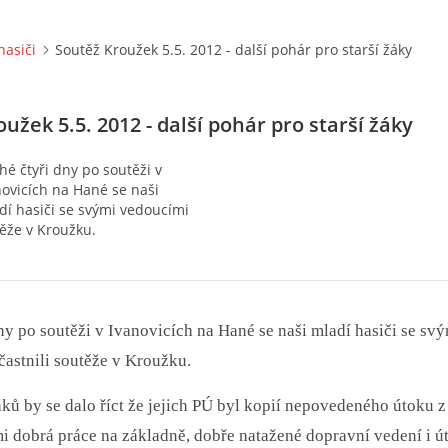
hasiči
Soutěž Kroužek 5.5. 2012 - další pohár pro starší žáky
užek 5.5. 2012 - další pohár pro starší žáky
hé čtyři dny po soutěži v
novicích na Hané se naši
dí hasiči se svými vedoucími
těže v Kroužku.
ny po soutěži v Ivanovicích na Hané se naši mladí hasiči se sv
astnili soutěže v Kroužku.
ků by se dalo říct že jejich PÚ byl kopií nepovedeného útoku 
mi dobrá práce na základně, dobře natažené dopravní vedení i ú