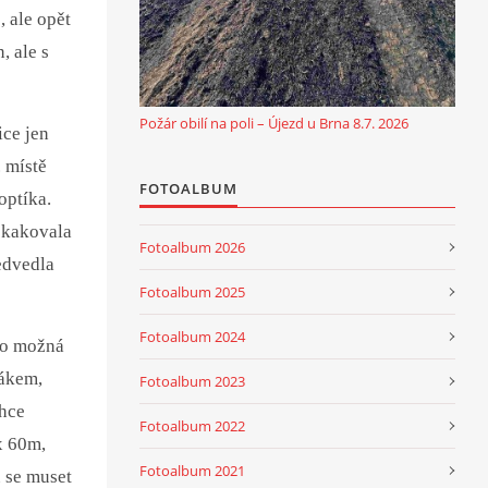
, ale opět
, ale s
Požár obilí na poli – Újezd u Brna 8.7. 2026
ice jen
. místě
FOTOALBUM
optíka.
askakovala
Fotoalbum 2026
ředvedla
Fotoalbum 2025
Fotoalbum 2024
to možná
dákem,
Fotoalbum 2023
chce
Fotoalbum 2022
x 60m,
Fotoalbum 2021
 se muset