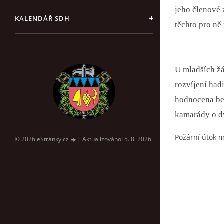
jeho členové 
KALENDÁŘ SDH
těchto pro ně
U mladších žá
rozvíjení had
hodnocena bez
kamarády o dv
Požární útok m
© 2026 eStránky.cz
|
Aktualizováno: 5. 8. 2026