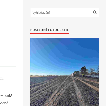
POSLEDNÍ FOTOGRAFIE
ými
z minulé
točné