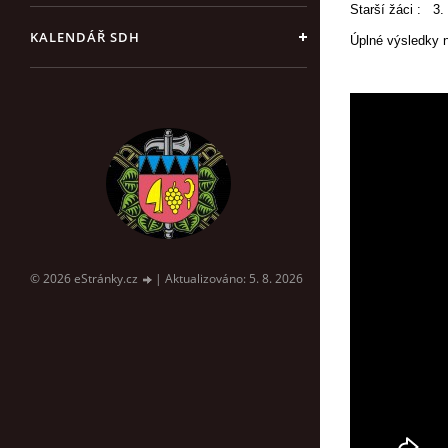
Starší žáci : 3.
KALENDÁŘ SDH
Úplné výsledky 
© 2026 eStránky.cz
|
Aktualizováno: 5. 8. 2026