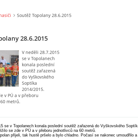
hasiči
Soutěž Topolany 28.6.2015
polany 28.6.2015
V neděli 28.7.2015
se v Topolanech
konala poslední
soutěž zařazená
do Vyškovského
Soptíka
2014/2015.
de v PÚ a v přeboru
 60 metrů.
015 se v Topolanech konala poslední soutěž zařazená do Vyškovského Soptík
žilo se zde v PÚ a v přeboru jednotlivců na 60 metrů.
olan přijeli, tak hustě pršelo a bylo chladno. Počasí se nakonec umoudřilo 