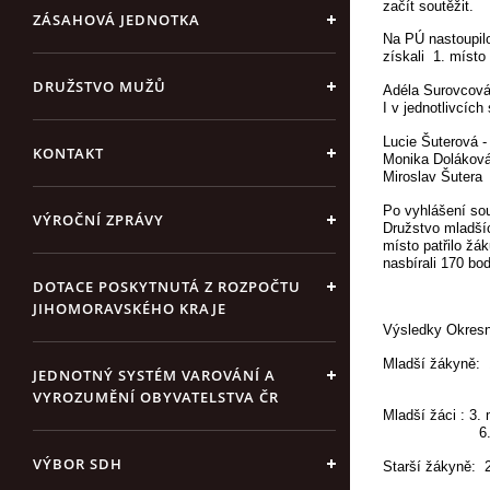
začít soutěžit.
ZÁSAHOVÁ JEDNOTKA
Na PÚ nastoupi
získali 1. míst
DRUŽSTVO MUŽŮ
Adéla Surovcová 
I v jednotlivcích
Lucie Šuterová -
KONTAKT
Monika Doláková
Miroslav Šutera 
Po vyhlášení so
VÝROČNÍ ZPRÁVY
Družstvo mladší
místo patřilo žá
nasbírali 170 bo
DOTACE POSKYTNUTÁ Z ROZPOČTU
JIHOMORAVSKÉHO KRAJE
Výsledky Okresní
Mladší žákyně: 
JEDNOTNÝ SYSTÉM VAROVÁNÍ A
11. místo
VYROZUMĚNÍ OBYVATELSTVA ČR
Mladší žáci : 3.
6. místo 
VÝBOR SDH
Starší žákyně: 