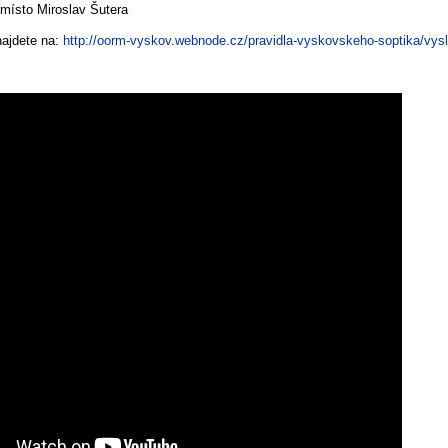
 místo Miroslav Šutera
najdete na:
http://oorm-vyskov.
webnode.cz/pravidla-
vyskovskeho-soptika/vys