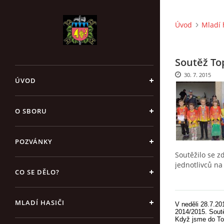
Úvod
Mladí 
Soutěž To
30. 7. 2015
ÚVOD
O SBORU
POZVÁNKY
Soutěžilo se z
jednotlivců na
CO SE DĚLO?
MLADÍ HASIČI
V neděli 28.7.2
2014/2015. Soutě
Když jsme do Top