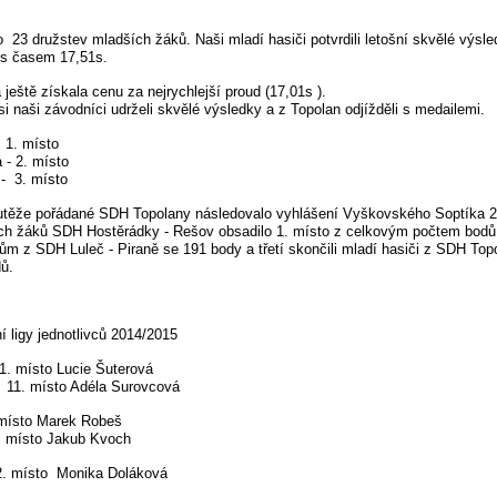
lo
23 družstev
mladších žáků. Naši mladí hasiči potvrdili letošní skvělé výsle
o s časem 17,51s.
ještě získala cenu za nejrychlejší proud (17,01s ).
 si naši závodníci udrželi skvělé výsledky a z Topolan odjížděli s medailemi.
 1. místo
 - 2. místo
- 3. místo
utěže pořádané SDH Topolany následovalo vyhlášení Vyškovského Soptíka 
ch žáků SDH Hostěrádky - Rešov obsadilo 1. místo z celkovým počtem bodů
kům z SDH Luleč - Piraně se 191 body a třetí skončili mladí hasiči z SDH Topo
dů.
 ligy jednotlivců 2014/2015
1. místo Lucie Šuterová
 Adéla Surovcová
 místo Marek Robeš
Jakub Kvoch
2. místo Monika Doláková