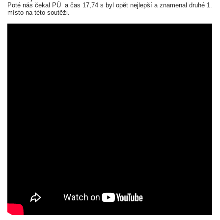
Poté nás čekal PÚ a čas 17,74 s byl opět nejlepší a znamenal druhé 1.
místo na této soutěži.
DRUŽSTVO MUŽŮ
KONTAKT
VÝROČNÍ ZPRÁVY
DOTACE POSKYTNUTÁ Z ROZPOČTU JIHOMORAVSKÉHO
KRAJE
JEDNOTNÝ SYSTÉM VAROVÁNÍ A VYROZUMĚNÍ
OBYVATELSTVA ČR
VÝBOR SDH
KALENDÁŘ SDH