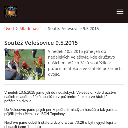
Úvod
Mladí hasiči
Soutěž Velešovice 9.5.2015
ÚVOD
Soutěž Velešovice 9.5.2015
12. 5. 2015
V neděli 10.5.2015 jsme jeli do
O SBORU
nedalekých Velešovic, kde družstvo
našich mladších žáků soutěžilo v
požárním útoku a ve štafetě požárních
POZVÁNKY
dvojic.
CO SE DĚLO?
V neděli 10.5.2015 jsme jeli do nedalekých Velešovic, kde družstvo
našich mladších žáků soutěžilo v požárním útoku a ve štafetě
požárních dvojic.
MLADÍ HASIČI
Do Velešovic jsme přijeli jen v počtu 6 mladých hasičů a tak jsme si
půjčili jednu členku z SDH Topolany.
ZÁSAHOVÁ JEDNOTKA
Nejdříve jsme odběhli štafetu dvojic a čas 70,28 s byl nejrychlejší a
obsadili jsme 1. místo.