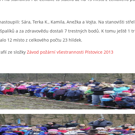
nastoupili: Sára, Terka K., Kamila, Anežka a Vojta. Na stanovišti stře
 6 špalíků a za zdravovědu dostali 7 trestných bodů. K tomu ještě 1 t
o 12 místo z celkového počtu 23 hlídek.
afií ze složky
Závod požární všestrannosti Pístovice 2013