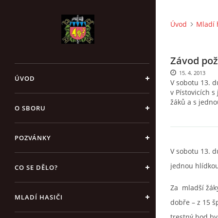
Úvod
Mladí 
Závod pož
15. 4. 2013
ÚVOD
V sobotu 13. d
v Pístovicích 
žáků a s jedno
O SBORU
POZVÁNKY
V sobotu 13. d
jednou hlídkou
CO SE DĚLO?
Za
mladší žáky
MLADÍ HASIČI
dobře – z 15 šp
trestný bod byl