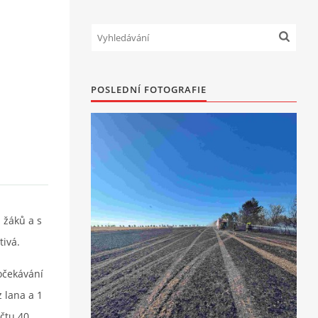
POSLEDNÍ FOTOGRAFIE
 žáků a s
tivá.
 očekávání
z lana a 1
očtu 40