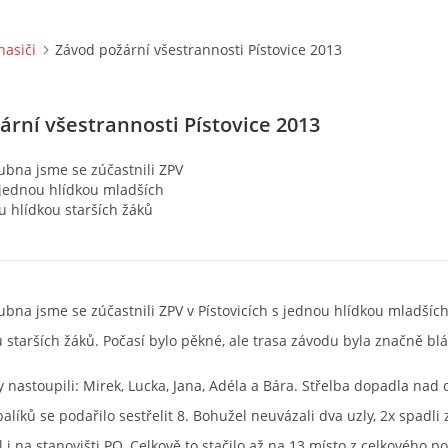
hasiči
Závod požární všestrannosti Pístovice 2013
ární všestrannosti Pístovice 2013
ubna jsme se zúčastnili ZPV
s jednou hlídkou mladších
u hlídkou starších žáků
ubna jsme se zúčastnili ZPV v Pístovicích s jednou hlídkou mladších
 starších žáků. Počasí bylo pěkné, ale trasa závodu byla značně blá
 nastoupili: Mirek, Lucka, Jana, Adéla a Bára. Střelba dopadla nad
alíků se podařilo sestřelit 8. Bohužel neuvázali dva uzly, 2x spadli 
 i na stanovišti PO. Celkově to stačilo až na 13 místo z celkového p