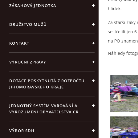
ZÁSAHOVÁ JEDNOTKA
hlídek.
Za starší žáky 
DRUŽSTVO MUŽŮ
sestřelili jen
na PO znamenal
KONTAKT
Náhledy fotogr
VÝROČNÍ ZPRÁVY
DOTACE POSKYTNUTÁ Z ROZPOČTU
JIHOMORAVSKÉHO KRAJE
JEDNOTNÝ SYSTÉM VAROVÁNÍ A
VYROZUMĚNÍ OBYVATELSTVA ČR
VÝBOR SDH