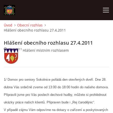
Úvod
Obecní rozhlas
Hlášení obecního rozhlasu 27.4.2011
ÚVOD
Hlášení obecního rozhlasu 27.4.2011
O SBORU
27. 4. 2011
Hlášení místním rozhlasem
POZVÁNKY
CO SE DĚLO?
1/ Domov pro seniory Sokolnice pořádá den otevřených dveří.
Dne 28.
dubna Vás srdečně zveme od 13:00 do 18:00 hodin do našeho domova.
MLADÍ HASIČI
Připravili jsme pro Vás poslech dechové hudby, můžete si prohlédnout
ukázky práce našich klientů. Připraven bude i „Rej čarodějnic“.
ZÁSAHOVÁ JEDNOTKA
V případě zájmu Vám odpovíme na dotazy o zařízení a poskytovaných