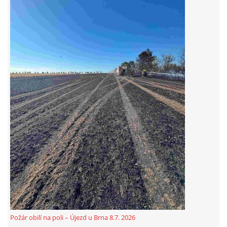
Požár obilí na poli – Újezd u Brna 8.7. 2026