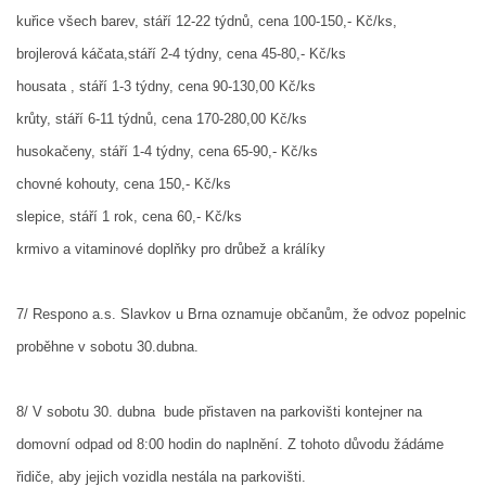
kuřice všech barev, stáří 12-22 týdnů, cena 100-150,- Kč/ks,
brojlerová káčata,stáří 2-4 týdny, cena 45-80,- Kč/ks
housata , stáří 1-3 týdny, cena 90-130,00 Kč/ks
krůty, stáří 6-11 týdnů, cena 170-280,00 Kč/ks
husokačeny, stáří 1-4 týdny, cena 65-90,- Kč/ks
chovné kohouty, cena 150,- Kč/ks
slepice, stáří 1 rok, cena 60,- Kč/ks
krmivo a vitaminové doplňky pro drůbež a králíky
© 2026 eStránky.cz
|
Aktualizováno: 5. 8. 2026
7/ Respono a.s. Slavkov u Brna oznamuje občanům, že odvoz popelnic
proběhne v sobotu 30.dubna.
8/ V sobotu 30. dubna
bude přistaven na parkovišti kontejner na
domovní odpad od 8:00 hodin do naplnění. Z tohoto důvodu žádáme
řidiče, aby jejich vozidla nestála na parkovišti.