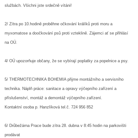
službách. Všichni jste srdečně vítáni!
DRUŽSTVO MUŽŮ
2/ Zítra po 10.hodině proběhne očkování králíků proti moru a
KONTAKT
myxomatose a doočkování psů proti vzteklině.
Zájemci ať se přihlásí
na OÚ.
VÝROČNÍ ZPRÁVY
4/ OÚ upozorňuje občany, že se vybírají poplatky za popelnice a psy.
DOTACE POSKYTNUTÁ Z ROZPOČTU JIHOMORAVSKÉHO
KRAJE
5/ THERMOTECHNIKA BOHEMIA přijme montážního a servisního
technika. Náplň práce: sanitace a opravy výčepního zařízení a
JEDNOTNÝ SYSTÉM VAROVÁNÍ A VYROZUMĚNÍ
příslušenství, montáž a demontáž výčepního zařízení.
OBYVATELSTVA ČR
Kontaktní osoba p. Hanzlíková tel.č. 724 956 852
VÝBOR SDH
6/ Drůbežárna Prace bude zítra 28. dubna v 8:45 hodin na parkovišti
prodávat
KALENDÁŘ SDH