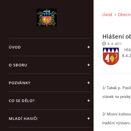
Úvod
Obecní
Hlášení o
8. 4. 2011
ÚVOD
Hláš
8.4.
O SBORU
POZVÁNKY
1/ Tabák p. Pav
stánek na prodej
CO SE DĚLO?
2/ Místní kniho
MLADÍ HASIČI
tradiční výstavu