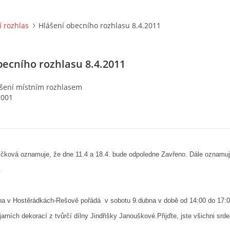
 rozhlas
Hlášení obecního rozhlasu 8.4.2011
becního rozhlasu 8.4.2011
ení místním rozhlasem
2001
líčková oznamuje, že dne
11.4 a
18.4. bude odpoledne
Zavřeno. Dále oznamuj
.
vna v Hostěrádkách-Rešově pořádá
v sobotu 9.dubna v době od 14:00 do 17:0
 jarních dekorací z tvůrčí dílny Jindřišky Janouškové.
Přijďte, jste všichni srd