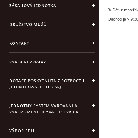
ZÁSAHOVÁ JEDNOTKA
3/ Děti z mateř
Odchod je v 9:30
DRUŽSTVO MUŽŮ
KONTAKT
VÝROČNÍ ZPRÁVY
DOTACE POSKYTNUTÁ Z ROZPOČTU
JIHOMORAVSKÉHO KRAJE
JEDNOTNÝ SYSTÉM VAROVÁNÍ A
VYROZUMĚNÍ OBYVATELSTVA ČR
VÝBOR SDH