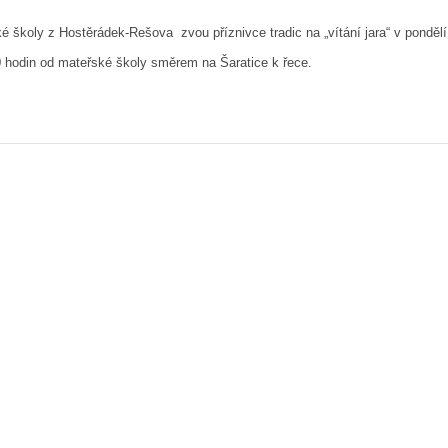
ské školy z Hostěrádek-Rešova
zvou příznivce tradic na „vítání jara“ v ponděl
 hodin od mateřské školy směrem na Šaratice k řece.