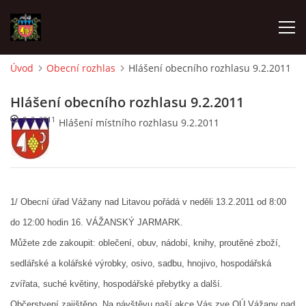
Úvod
Obecní rozhlas
Hlášení obecního rozhlasu 9.2.2011
ÚVOD
Hlášení obecního rozhlasu 9.2.2011
9. 2. 2011
Hlášení místního rozhlasu 9.2.2011
O SBORU
POZVÁNKY
1/ Obecní úřad Vážany nad Litavou pořádá v neděli 13.2.2011 od 8:00
CO SE DĚLO?
do 12:00 hodin 16. VÁŽANSKÝ JARMARK.
Můžete zde zakoupit: oblečení, obuv, nádobí, knihy, proutěné zboží,
MLADÍ HASIČI
sedlářské a kolářské výrobky, osivo, sadbu, hnojivo, hospodářská
zvířata, suché květiny, hospodářské přebytky a další.
ZÁSAHOVÁ JEDNOTKA
Občerstvení zajištěno. Na návštěvu naší akce Vás zve OÚ Vážany nad