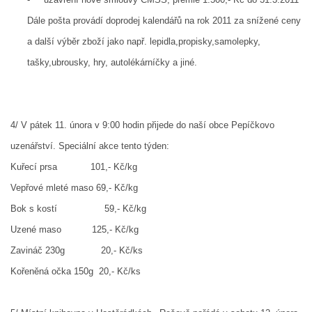
Dále pošta provádí doprodej kalendářů na rok 2011 za snížené ceny
a další výběr zboží jako např. lepidla,propisky,samolepky,
tašky,ubrousky, hry, autolékárníčky a jiné.
4/ V pátek 11. února v 9:00 hodin přijede do naší obce Pepíčkovo
uzenářství. Speciální akce tento týden:
© 2026 eStránky.cz
|
Aktualizováno: 5. 8. 2026
Kuřecí prsa
101,- Kč/kg
Vepřové mleté maso 69,- Kč/kg
Bok s kostí
59,- Kč/kg
Uzené maso
125,- Kč/kg
Zavináč 230g
20,- Kč/ks
Kořeněná očka 150g
20,- Kč/ks