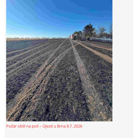
Požár obilí na poli – Újezd u Brna 8.7. 2026