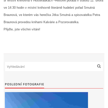
5/ Místní knihovna v Hostěrádkách –Rešově pořádá v sobotu 12. února
ve 14:30 hodin v místní knihovně literárně hudební pořad
Smutná
Braunová, ve kterém vás herečka Jitka Smutná a spisovatelka Petra
Braunová provedou knihami Kalvárie a Pozorovatelka.
Přijďte, jste všichni vítáni!
POSLEDNÍ FOTOGRAFIE