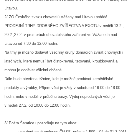
Litavou.
DRUŽSTVO MUŽŮ
2/ ZO Českého svazu chovatelů Vážany nad Litavou pořádá
PRODEJNÍ TRHY DROBNÉHO ZVÍŘECTVA A EXOTU v neděli
13.2.,
KONTAKT
20.2.,27.2. v prostorách chovatelského zařízení ve Vážanech nad
Litavou od 7:30 do 12:00 hodin.
VÝROČNÍ ZPRÁVY
Na trhy je možno dodávat všechny druhy domácích zvířat chovných i
jatečných, která nemusí být čistokrevná, tetovaná, kroužkovaná a
DOTACE POSKYTNUTÁ Z ROZPOČTU JIHOMORAVSKÉHO
mohou je dodávat všichni občané.
KRAJE
Dále bude otevřena tržnice, kde je možné prodávat zemědělské
produkty a výrobky, Příjem věcí je vždy v sobotu od 16:00 do 18:00
JEDNOTNÝ SYSTÉM VAROVÁNÍ A VYROZUMĚNÍ
OBYVATELSTVA ČR
hodin, nebo v neděli v průběhu burzy. Výdej neprodaných věcí je
v neděli 27.2. od 10:00 do 12:00 hodin.
VÝBOR SDH
3/ Pošta Šaratice upozorňuje na tyto akce:
KALENDÁŘ SDH
-
uzavření nové smlouvy ČMSS, prémie 1.500,- Kč do 31.3.2011