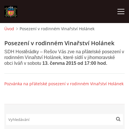
Úvod
Posezení v rodinném Vinařství Holánek
ÚVOD
Posezení v rodinném Vinařství Holánek
SDH Hostěrádky – Rešov Vás zve na přátelské posezení v
O SBORU
rodinném Vinařství Holánek, které sídlí v jihomoravské
obci Iváň v sobotu
13. června 2015 od 17:00 hod.
POZVÁNKY
Pozvánka na přátelské posezení v rodinném Vinařství Holánek
CO SE DĚLO?
MLADÍ HASIČI
ZÁSAHOVÁ JEDNOTKA