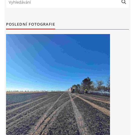
DRUŽSTVO MUŽŮ
POSLEDNÍ FOTOGRAFIE
KONTAKT
VÝROČNÍ ZPRÁVY
DOTACE POSKYTNUTÁ Z ROZPOČTU JIHOMORAVSKÉHO
KRAJE
JEDNOTNÝ SYSTÉM VAROVÁNÍ A VYROZUMĚNÍ
OBYVATELSTVA ČR
VÝBOR SDH
KALENDÁŘ SDH