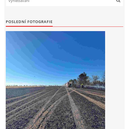
DRUŽSTVO MUŽŮ
POSLEDNÍ FOTOGRAFIE
KONTAKT
VÝROČNÍ ZPRÁVY
DOTACE POSKYTNUTÁ Z ROZPOČTU JIHOMORAVSKÉHO
KRAJE
JEDNOTNÝ SYSTÉM VAROVÁNÍ A VYROZUMĚNÍ
OBYVATELSTVA ČR
VÝBOR SDH
KALENDÁŘ SDH