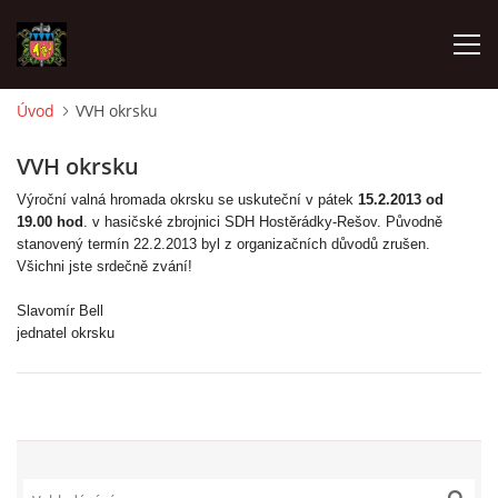
Úvod
VVH okrsku
ÚVOD
VVH okrsku
Výroční valná hromada okrsku se uskuteční v pátek
15.2.2013 od
O SBORU
19.00 hod
. v hasičské zbrojnici SDH Hostěrádky-Rešov. Původně
stanovený termín 22.2.2013 byl z organizačních důvodů zrušen.
Všichni jste srdečně zvání!
POZVÁNKY
Slavomír Bell
jednatel okrsku
CO SE DĚLO?
MLADÍ HASIČI
ZÁSAHOVÁ JEDNOTKA