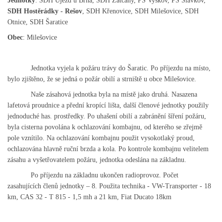
Jednotky
: SDH Újezd u Brna, SDH Žatčany, PS Vyškov, PS Slavkov,
SDH Hostěrádky - Rešov
, SDH Křenovice, SDH Milešovice, SDH
DRUŽSTVO MUŽŮ
Otnice, SDH Šaratice
Obec
: Milešovice
KONTAKT
Jednotka vyjela k požáru trávy do Šaratic. Po příjezdu na místo,
bylo zjištěno, že se jedná o požár obilí a strniště u obce Milešovice.
VÝROČNÍ ZPRÁVY
Naše zásahová jednotka byla na místě jako
druhá. Nasazena
lafetová proudnice a přední kropící lišta, další členové jednotky použily
DOTACE POSKYTNUTÁ Z ROZPOČTU JIHOMORAVSKÉHO
jednoduché has. prostředky. Po uhašení obilí a zabránění šíření požáru,
KRAJE
byla cisterna povolána k ochlazování kombajnu, od kterého se zřejmě
pole vznítilo. Na ochlazování kombajnu použit vysokotlaký proud,
ochlazována hlavně ruční brzda a kola. Po kontrole kombajnu velitelem
JEDNOTNÝ SYSTÉM VAROVÁNÍ A VYROZUMĚNÍ
OBYVATELSTVA ČR
zásahu a vyšetřovatelem požáru, jednotka odeslána na základnu.
Po příjezdu na základnu ukončen radioprovoz. Počet
zasahujících členů jednotky – 8. Použita technika - VW-Transporter - 18
VÝBOR SDH
km, CAS 32 - T 815 - 1,5 mh a 21 km, Fiat Ducato 18km
KALENDÁŘ SDH