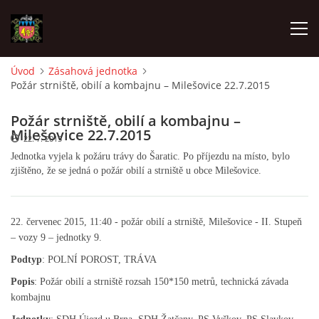
Úvod
Zásahová jednotka
Požár strniště, obilí a kombajnu – Milešovice 22.7.2015
ÚVOD
Požár strniště, obilí a kombajnu –
O SBORU
Milešovice 22.7.2015
22. 7. 2015
Jednotka vyjela k požáru trávy do Šaratic. Po příjezdu na místo, bylo
zjištěno, že se jedná o požár obilí a strniště u obce Milešovice.
POZVÁNKY
CO SE DĚLO?
22. červenec 2015, 11:40 - požár obilí a strniště, Milešovice - II. Stupeň
– vozy 9 – jednotky 9.
MLADÍ HASIČI
Podtyp
: POLNÍ POROST, TRÁVA
Popis
: Požár obilí a strniště rozsah 150*150 metrů, technická závada
kombajnu
ZÁSAHOVÁ JEDNOTKA