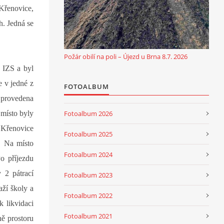
Křenovice,
h. Jedná se
Požár obilí na poli – Újezd u Brna 8.7. 2026
 IZS a byl
e v jedné z
FOTOALBUM
a provedena
Fotoalbum 2026
 místo byly
 Křenovice
Fotoalbum 2025
. Na místo
Fotoalbum 2024
o příjezdu
y 2 pátrací
Fotoalbum 2023
ží školy a
Fotoalbum 2022
 likvidaci
Fotoalbum 2021
ě prostoru