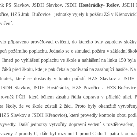
mk PS Slavkov, JSDH Slavkov, JSDH
Hostěrádky- Rešov
, JSDH 
ořice, HZS Jmk
Bučovice - jednotky vyjely k požáru ZŠ v Křenovicíc
vičení.
ylo připraveno prověřovací cvičení, do kterého byly zapojeny složky
upeň požárního poplachu. Jednalo se o simulaci požáru v základní škol
d. Ihned po vyhlášení poplachu ve škole a nahlášení na linku 150 byl
žáků před školu, kde je pak čekala podívaná na zasahující hasiče. Na
dnotek, které se dostavily v tomto pořadí: HZS Slavkov a JSDH
e JSDH Slavkov, JSDH Hostěrádky, HZS Pozořice a HZS Bučovice
rovněž PČR, která během zásahu řídila dopravu v přilehlé ulici. P
elka školy, že ve škole zůstali 2 žáci. Proto byly okamžitě vytvořen
HZS Slavkov a JSDH Křenovice), které provedly kontrolu obou podla
vyvedly. Další jednotky vytvořily dopravní vedení s rozdělovačem, k
sazeny 2 proudy C, dále byl rozvinut 1 proud C do 1. patra k ochran