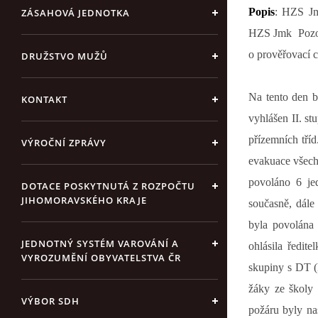
Popis
: HZS J
ZÁSAHOVÁ JEDNOTKA
HZS Jmk
Poz
o prověřovací c
DRUŽSTVO MUŽŮ
Na tento den b
KONTAKT
vyhlášen II. st
přízemních tří
VÝROČNÍ ZPRÁVY
evakuace všech 
povoláno 6 je
DOTACE POSKYTNUTÁ Z ROZPOČTU
JIHOMORAVSKÉHO KRAJE
současně, dál
byla povolána 
JEDNOTNÝ SYSTÉM VAROVÁNÍ A
ohlásila ředit
VYROZUMĚNÍ OBYVATELSTVA ČR
skupiny s DT (
žáky ze školy 
VÝBOR SDH
požáru byly na