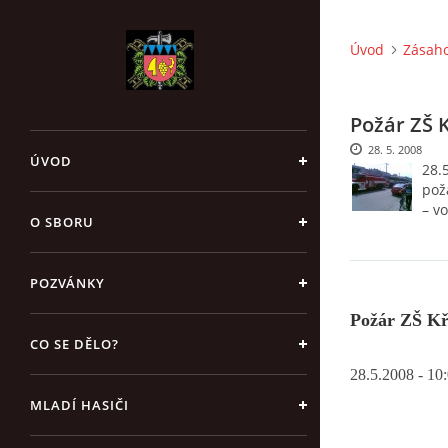
Úvod
Zásaho
Požár ZŠ K
28. 5. 2008
ÚVOD
28.5
pož
– vo
O SBORU
POZVÁNKY
Požár ZŠ Kře
CO SE DĚLO?
28.5.2008 - 10:
MLADÍ HASIČI