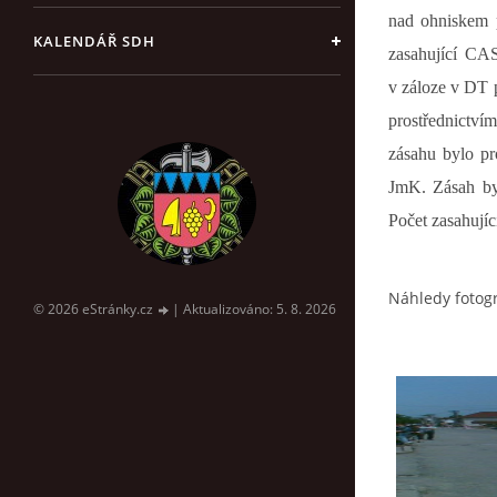
nad ohniskem 
KALENDÁŘ SDH
zasahující CAS
v záloze v DT 
prostřednictví
zásahu bylo p
JmK. Zásah byl
Počet zasahujíc
Náhledy fotogr
© 2026 eStránky.cz
|
Aktualizováno: 5. 8. 2026