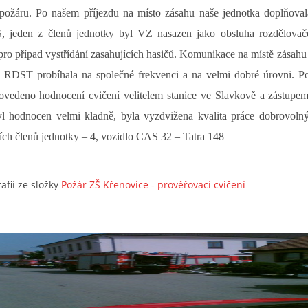
požáru. Po našem příjezdu na místo zásahu naše jednotka doplňova
, jeden z členů jednotky byl VZ nasazen jako obsluha rozdělovače
pro případ vystřídání zasahujících hasičů. Komunikace na místě zásah
m RDST probíhala na společné frekvenci a na velmi dobré úrovni. P
rovedeno hodnocení cvičení velitelem stanice ve Slavkově a zástu
 hodnocen velmi kladně, byla vyzdvižena kvalita práce dobrovolný
ích členů jednotky – 4, vozidlo CAS 32 – Tatra 148
afií ze složky
Požár ZŠ Křenovice - prověřovací cvičení