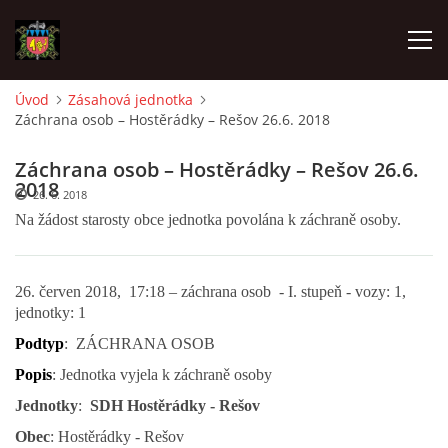
Úvod
Zásahová jednotka
Záchrana osob – Hostěrádky – Rešov 26.6. 2018
ÚVOD
Záchrana osob – Hostěrádky – Rešov 26.6.
O SBORU
2018
26. 6. 2018
Na žádost starosty obce jednotka povolána k záchraně osoby.
POZVÁNKY
26. červen 2018, 17:18 – záchrana osob - I. stupeň - vozy: 1,
CO SE DĚLO?
jednotky: 1
Podtyp
: ZÁCHRANA OSOB
MLADÍ HASIČI
Popis
: Jednotka vyjela k záchraně osoby
Jednotky
:
SDH Hostěrádky - Rešov
ZÁSAHOVÁ JEDNOTKA
Obec
: Hostěrádky - Rešov