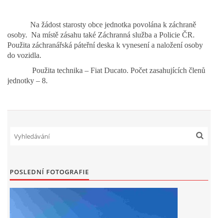
DRUŽSTVO MUŽŮ
Na žádost starosty obce jednotka povolána k záchraně
osoby. Na místě zásahu také Záchranná služba a Policie ČR.
Použita záchranářská páteřní deska k vynesení a naložení osoby
KONTAKT
do vozidla.
Použita technika – Fiat Ducato. Počet zasahujících členů
VÝROČNÍ ZPRÁVY
jednotky – 8.
DOTACE POSKYTNUTÁ Z ROZPOČTU JIHOMORAVSKÉHO
KRAJE
JEDNOTNÝ SYSTÉM VAROVÁNÍ A VYROZUMĚNÍ
OBYVATELSTVA ČR
POSLEDNÍ FOTOGRAFIE
VÝBOR SDH
KALENDÁŘ SDH