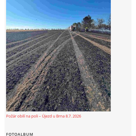
© 2026 eStránky.cz
|
Aktualizováno: 5. 8. 2026
Požár obilí na poli – Újezd u Brna 8.7. 2026
FOTOALBUM