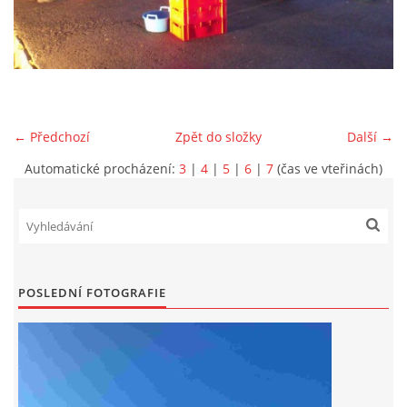
DRUŽSTVO MUŽŮ
KONTAKT
← Předchozí
Zpět do složky
Další →
VÝROČNÍ ZPRÁVY
Automatické procházení:
3
|
4
|
5
|
6
|
7
(čas ve vteřinách)
DOTACE POSKYTNUTÁ Z ROZPOČTU JIHOMORAVSKÉHO
KRAJE
JEDNOTNÝ SYSTÉM VAROVÁNÍ A VYROZUMĚNÍ
POSLEDNÍ FOTOGRAFIE
OBYVATELSTVA ČR
VÝBOR SDH
KALENDÁŘ SDH