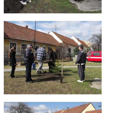
DRUŽSTVO MUŽŮ
KONTAKT
VÝROČNÍ ZPRÁVY
DOTACE POSKYTNUTÁ Z ROZPOČTU JIHOMORAVSKÉHO
KRAJE
JEDNOTNÝ SYSTÉM VAROVÁNÍ A VYROZUMĚNÍ
OBYVATELSTVA ČR
VÝBOR SDH
KALENDÁŘ SDH