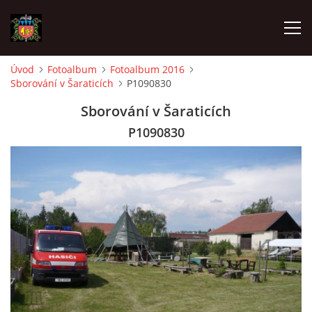
Úvod
Fotoalbum
Fotoalbum 2016
Sborování v Šaraticích
P1090830
ÚVOD
Sborování v Šaraticích
O SBORU
P1090830
POZVÁNKY
CO SE DĚLO?
MLADÍ HASIČI
ZÁSAHOVÁ JEDNOTKA