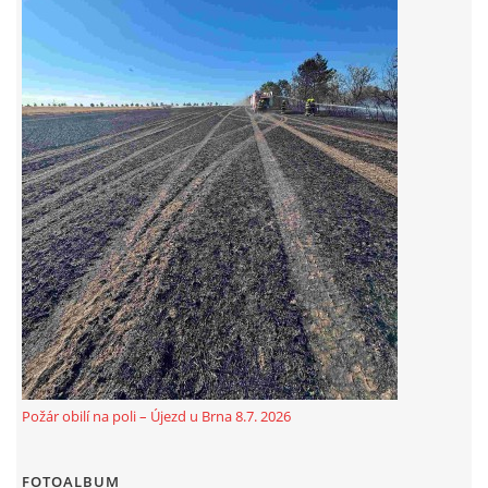
© 2026 eStránky.cz
|
Aktualizováno: 5. 8. 2026
Požár obilí na poli – Újezd u Brna 8.7. 2026
FOTOALBUM