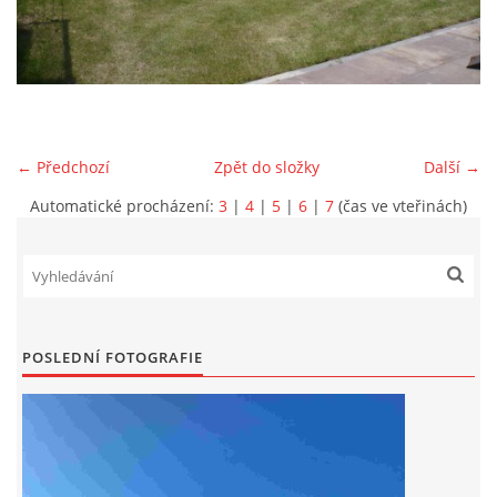
DRUŽSTVO MUŽŮ
KONTAKT
← Předchozí
Zpět do složky
Další →
VÝROČNÍ ZPRÁVY
Automatické procházení:
3
|
4
|
5
|
6
|
7
(čas ve vteřinách)
DOTACE POSKYTNUTÁ Z ROZPOČTU JIHOMORAVSKÉHO
KRAJE
JEDNOTNÝ SYSTÉM VAROVÁNÍ A VYROZUMĚNÍ
POSLEDNÍ FOTOGRAFIE
OBYVATELSTVA ČR
VÝBOR SDH
KALENDÁŘ SDH