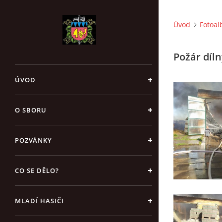
Úvod
Fotoa
Požár díln
ÚVOD
O SBORU
POZVÁNKY
CO SE DĚLO?
MLADÍ HASIČI