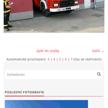
DRUŽSTVO MUŽŮ
KONTAKT
VÝROČNÍ ZPRÁVY
Zpět do složky
Další →
DOTACE POSKYTNUTÁ Z ROZPOČTU JIHOMORAVSKÉHO
KRAJE
Automatické procházení:
3
|
4
|
5
|
6
|
7
(čas ve vteřinách)
JEDNOTNÝ SYSTÉM VAROVÁNÍ A VYROZUMĚNÍ
OBYVATELSTVA ČR
POSLEDNÍ FOTOGRAFIE
VÝBOR SDH
KALENDÁŘ SDH