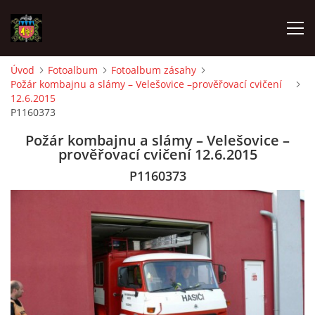
Úvod
Fotoalbum
Fotoalbum zásahy
Požár kombajnu a slámy – Velešovice –prověřovací cvičení
ÚVOD
12.6.2015
P1160373
O SBORU
Požár kombajnu a slámy – Velešovice –
prověřovací cvičení 12.6.2015
POZVÁNKY
P1160373
CO SE DĚLO?
MLADÍ HASIČI
ZÁSAHOVÁ JEDNOTKA