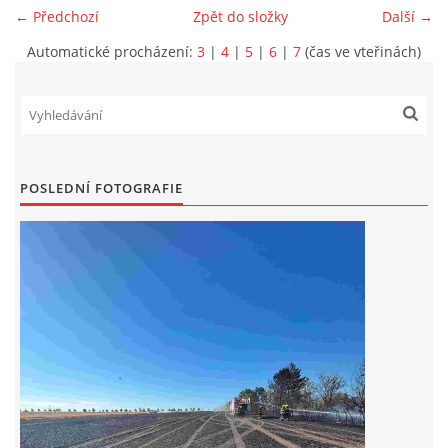
← Předchozí
Zpět do složky
Další →
DRUŽSTVO MUŽŮ
Automatické procházení:
3
|
4
|
5
|
6
|
7
(čas ve vteřinách)
KONTAKT
VÝROČNÍ ZPRÁVY
POSLEDNÍ FOTOGRAFIE
DOTACE POSKYTNUTÁ Z ROZPOČTU JIHOMORAVSKÉHO
KRAJE
JEDNOTNÝ SYSTÉM VAROVÁNÍ A VYROZUMĚNÍ
OBYVATELSTVA ČR
VÝBOR SDH
KALENDÁŘ SDH