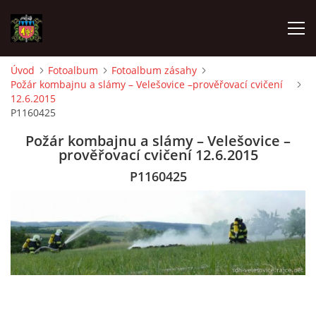
Úvod
Fotoalbum
Fotoalbum zásahy
Požár kombajnu a slámy – Velešovice –prověřovací cvičení
ÚVOD
12.6.2015
P1160425
O SBORU
Požár kombajnu a slámy – Velešovice –
prověřovací cvičení 12.6.2015
POZVÁNKY
P1160425
CO SE DĚLO?
MLADÍ HASIČI
ZÁSAHOVÁ JEDNOTKA