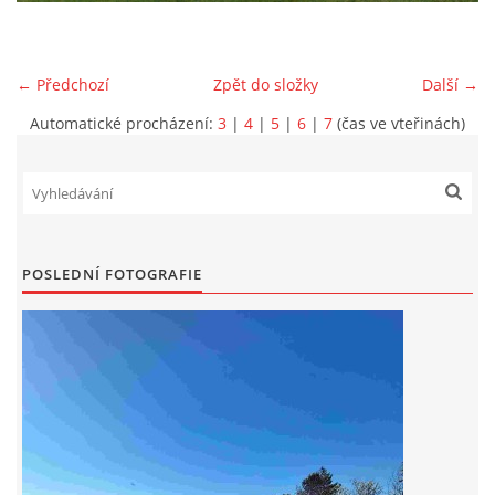
DRUŽSTVO MUŽŮ
← Předchozí
Zpět do složky
Další →
KONTAKT
Automatické procházení:
3
|
4
|
5
|
6
|
7
(čas ve vteřinách)
VÝROČNÍ ZPRÁVY
DOTACE POSKYTNUTÁ Z ROZPOČTU JIHOMORAVSKÉHO
KRAJE
POSLEDNÍ FOTOGRAFIE
JEDNOTNÝ SYSTÉM VAROVÁNÍ A VYROZUMĚNÍ
OBYVATELSTVA ČR
VÝBOR SDH
KALENDÁŘ SDH