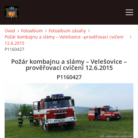
Úvod
Fotoalbum
Fotoalbum zásahy
Požár kombajnu a slámy – Velešovice –prověřovací cvičení
ÚVOD
12.6.2015
P1160427
O SBORU
Požár kombajnu a slámy – Velešovice –
prověřovací cvičení 12.6.2015
POZVÁNKY
P1160427
CO SE DĚLO?
MLADÍ HASIČI
ZÁSAHOVÁ JEDNOTKA