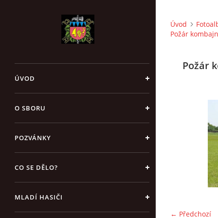
Úvod
Fotoa
Požár kombajnu
Požár k
ÚVOD
O SBORU
POZVÁNKY
CO SE DĚLO?
MLADÍ HASIČI
← Předchozí