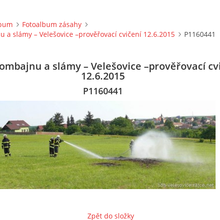
lbum
Fotoalbum zásahy
 a slámy – Velešovice –prověřovací cvičení 12.6.2015
P1160441
ombajnu a slámy – Velešovice –prověřovací cv
12.6.2015
P1160441
Zpět do složky