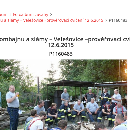
lbum
Fotoalbum zásahy
 a slámy – Velešovice –prověřovací cvičení 12.6.2015
P1160483
ombajnu a slámy – Velešovice –prověřovací cv
12.6.2015
P1160483