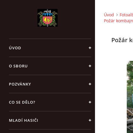
Úvod
Fotoa
Požár kombajnu
Požár k
ÚVOD
O SBORU
POZVÁNKY
CO SE DĚLO?
MLADÍ HASIČI