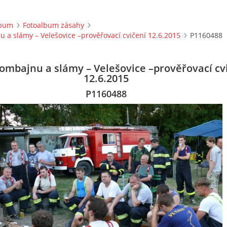
lbum
Fotoalbum zásahy
 a slámy – Velešovice –prověřovací cvičení 12.6.2015
P1160488
ombajnu a slámy – Velešovice –prověřovací cv
12.6.2015
P1160488