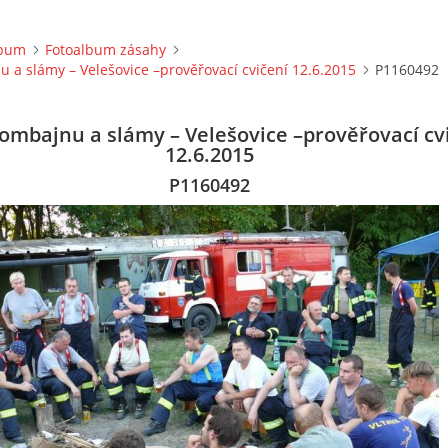
lbum
Fotoalbum zásahy
 a slámy – Velešovice –prověřovací cvičení 12.6.2015
P1160492
ombajnu a slámy – Velešovice –prověřovací cv
12.6.2015
P1160492