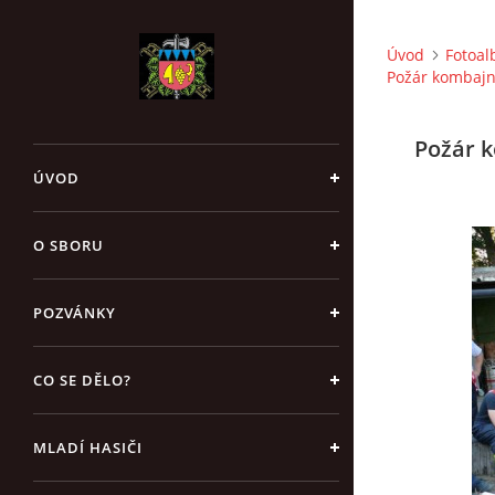
Úvod
Fotoa
Požár kombajnu
Požár k
ÚVOD
O SBORU
POZVÁNKY
CO SE DĚLO?
MLADÍ HASIČI