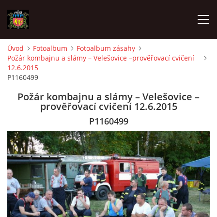
Úvod
Fotoalbum
Fotoalbum zásahy
Požár kombajnu a slámy – Velešovice –prověřovací cvičení
ÚVOD
12.6.2015
P1160499
O SBORU
Požár kombajnu a slámy – Velešovice –
prověřovací cvičení 12.6.2015
POZVÁNKY
P1160499
CO SE DĚLO?
MLADÍ HASIČI
ZÁSAHOVÁ JEDNOTKA