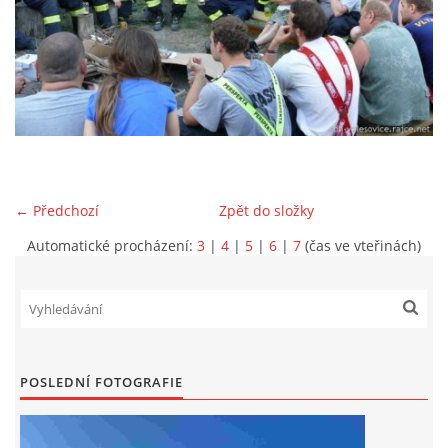
DRUŽSTVO MUŽŮ
KONTAKT
VÝROČNÍ ZPRÁVY
← Předchozí
Zpět do složky
DOTACE POSKYTNUTÁ Z ROZPOČTU JIHOMORAVSKÉHO
KRAJE
Automatické procházení:
3
|
4
|
5
|
6
|
7
(čas ve vteřinách)
JEDNOTNÝ SYSTÉM VAROVÁNÍ A VYROZUMĚNÍ
OBYVATELSTVA ČR
POSLEDNÍ FOTOGRAFIE
VÝBOR SDH
KALENDÁŘ SDH