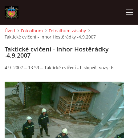
Úvod
Fotoalbum
Fotoalbum zásahy
Taktické cvičení - Inhor Hostěrádky -4.9.2007
ÚVOD
Taktické cvičení - Inhor Hostěrádky
-4.9.2007
O SBORU
4.9. 2007 – 13.59 – Taktické cvičení - I. stupeň, vozy: 6
POZVÁNKY
CO SE DĚLO?
MLADÍ HASIČI
ZÁSAHOVÁ JEDNOTKA