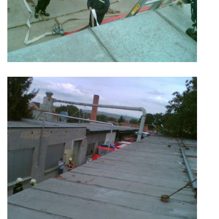
DRUŽSTVO MUŽŮ
KONTAKT
VÝROČNÍ ZPRÁVY
DOTACE POSKYTNUTÁ Z ROZPOČTU JIHOMORAVSKÉHO
KRAJE
JEDNOTNÝ SYSTÉM VAROVÁNÍ A VYROZUMĚNÍ
OBYVATELSTVA ČR
VÝBOR SDH
KALENDÁŘ SDH