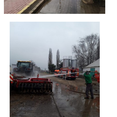
DRUŽSTVO MUŽŮ
KONTAKT
VÝROČNÍ ZPRÁVY
DOTACE POSKYTNUTÁ Z ROZPOČTU JIHOMORAVSKÉHO
KRAJE
JEDNOTNÝ SYSTÉM VAROVÁNÍ A VYROZUMĚNÍ
OBYVATELSTVA ČR
VÝBOR SDH
KALENDÁŘ SDH