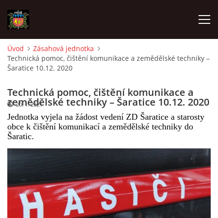
Úvod
Zásahová jednotka
Technická pomoc, čištění komunikace a zemědělské techniky –
ÚVOD
Šaratice 10.12. 2020
O SBORU
Technická pomoc, čištění komunikace a
zemědělské techniky – Šaratice 10.12. 2020
20. 1. 2021
Jednotka vyjela na žádost vedení ZD Šaratice a starosty
POZVÁNKY
obce k čištění komunikací a zemědělské techniky do
Šaratic.
CO SE DĚLO?
MLADÍ HASIČI
ZÁSAHOVÁ JEDNOTKA