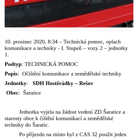
DRUŽSTVO MUŽŮ
KONTAKT
10. prosinec 2020, 8:34 – Technická pomoc, oplach
komunikace a techniky - I. Stupeň – vozy 2 – jednotky
VÝROČNÍ ZPRÁVY
1.
Podtyp
: TECHNICKÁ POMOC
DOTACE POSKYTNUTÁ Z ROZPOČTU JIHOMORAVSKÉHO
Popis
: Očištění komunikace a zemědělské techniky
KRAJE
Jednotky
:
SDH Hostěrádky – Rešov
Obec
: Šaratice
JEDNOTNÝ SYSTÉM VAROVÁNÍ A VYROZUMĚNÍ
OBYVATELSTVA ČR
Jednotka vyjela na žádost vedení ZD Šaratice a
starosty obce k čištění komunikací a zemědělské
VÝBOR SDH
techniky do Šaratic.
Po příjezdu na místo byl z CAS 32 použit jeden
KALENDÁŘ SDH