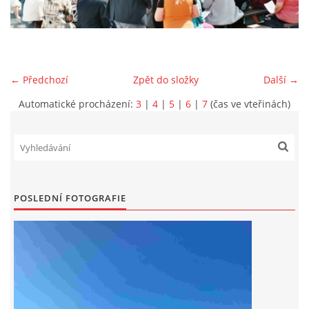
DRUŽSTVO MUŽŮ
KONTAKT
← Předchozí
Zpět do složky
Další →
Automatické procházení:
3
|
4
|
5
|
6
|
7
(čas ve vteřinách)
VÝROČNÍ ZPRÁVY
DOTACE POSKYTNUTÁ Z ROZPOČTU JIHOMORAVSKÉHO
KRAJE
POSLEDNÍ FOTOGRAFIE
JEDNOTNÝ SYSTÉM VAROVÁNÍ A VYROZUMĚNÍ
OBYVATELSTVA ČR
VÝBOR SDH
KALENDÁŘ SDH