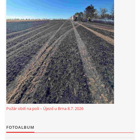
© 2026 eStránky.cz
|
Aktualizováno: 5. 8. 2026
Požár obilí na poli – Újezd u Brna 8.7. 2026
FOTOALBUM