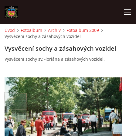
Úvod
Fotoalbum
Archiv
Fotoalbum 2009
Vysvěcení sochy a zásahových vozidel
ÚVOD
Vysvěcení sochy a zásahových vozidel
O SBORU
Vysvěcení sochy sv.Floriána a zásahových vozidel.
POZVÁNKY
CO SE DĚLO?
MLADÍ HASIČI
ZÁSAHOVÁ JEDNOTKA