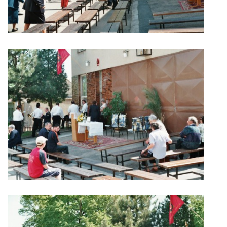
DRUŽSTVO MUŽŮ
KONTAKT
VÝROČNÍ ZPRÁVY
DOTACE POSKYTNUTÁ Z ROZPOČTU JIHOMORAVSKÉHO
KRAJE
JEDNOTNÝ SYSTÉM VAROVÁNÍ A VYROZUMĚNÍ
OBYVATELSTVA ČR
VÝBOR SDH
KALENDÁŘ SDH