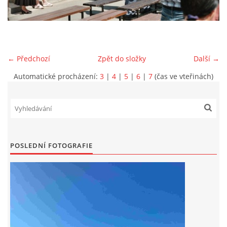
DRUŽSTVO MUŽŮ
KONTAKT
← Předchozí
Zpět do složky
Další →
Automatické procházení:
3
|
4
|
5
|
6
|
7
(čas ve vteřinách)
VÝROČNÍ ZPRÁVY
DOTACE POSKYTNUTÁ Z ROZPOČTU JIHOMORAVSKÉHO
KRAJE
POSLEDNÍ FOTOGRAFIE
JEDNOTNÝ SYSTÉM VAROVÁNÍ A VYROZUMĚNÍ
OBYVATELSTVA ČR
VÝBOR SDH
KALENDÁŘ SDH