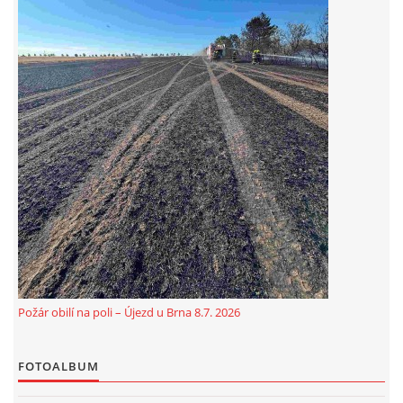
© 2026 eStránky.cz
|
Aktualizováno: 5. 8. 2026
Požár obilí na poli – Újezd u Brna 8.7. 2026
FOTOALBUM