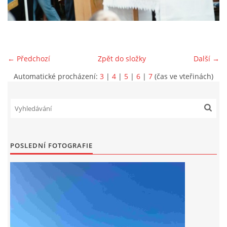
DRUŽSTVO MUŽŮ
KONTAKT
← Předchozí
Zpět do složky
Další →
Automatické procházení:
3
|
4
|
5
|
6
|
7
(čas ve vteřinách)
VÝROČNÍ ZPRÁVY
DOTACE POSKYTNUTÁ Z ROZPOČTU JIHOMORAVSKÉHO
KRAJE
POSLEDNÍ FOTOGRAFIE
JEDNOTNÝ SYSTÉM VAROVÁNÍ A VYROZUMĚNÍ
OBYVATELSTVA ČR
VÝBOR SDH
KALENDÁŘ SDH