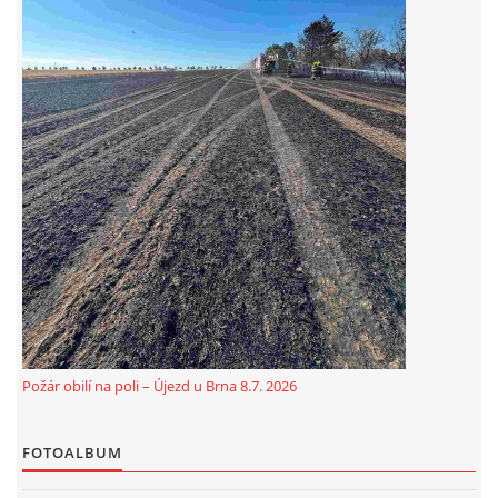
© 2026 eStránky.cz
|
Aktualizováno: 5. 8. 2026
Požár obilí na poli – Újezd u Brna 8.7. 2026
FOTOALBUM