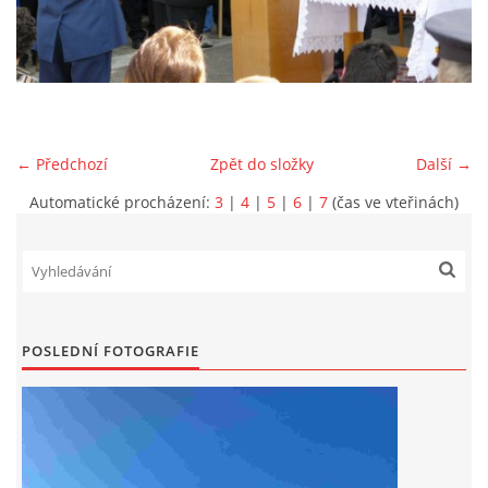
DRUŽSTVO MUŽŮ
KONTAKT
← Předchozí
Zpět do složky
Další →
VÝROČNÍ ZPRÁVY
Automatické procházení:
3
|
4
|
5
|
6
|
7
(čas ve vteřinách)
DOTACE POSKYTNUTÁ Z ROZPOČTU JIHOMORAVSKÉHO
KRAJE
JEDNOTNÝ SYSTÉM VAROVÁNÍ A VYROZUMĚNÍ
POSLEDNÍ FOTOGRAFIE
OBYVATELSTVA ČR
VÝBOR SDH
KALENDÁŘ SDH