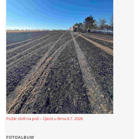
© 2026 eStránky.cz
|
Aktualizováno: 5. 8. 2026
Požár obilí na poli – Újezd u Brna 8.7. 2026
FOTOALBUM